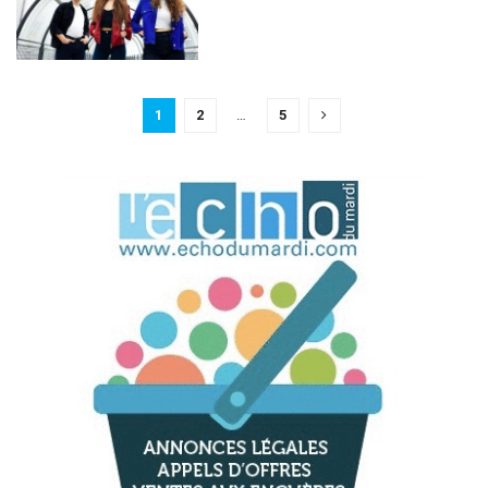
1
2
…
5