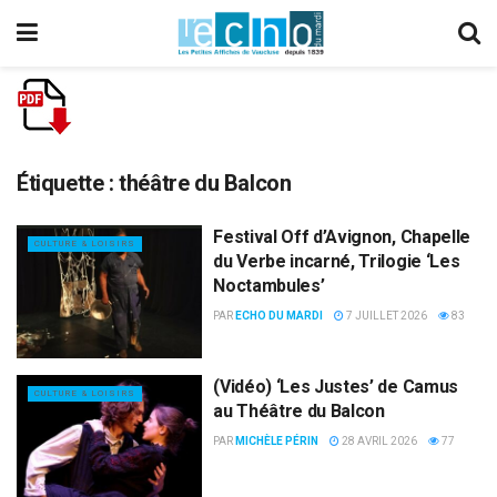
Étiquette :
théâtre du Balcon
Festival Off d’Avignon, Chapelle
CULTURE & LOISIRS
du Verbe incarné, Trilogie ‘Les
Noctambules’
PAR
ECHO DU MARDI
7 JUILLET 2026
83
(Vidéo) ‘Les Justes’ de Camus
CULTURE & LOISIRS
au Théâtre du Balcon
PAR
MICHÈLE PÉRIN
28 AVRIL 2026
77