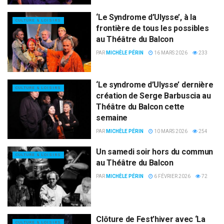
‘Le Syndrome d’Ulysse’, à la
CULTURE & LOISIRS
frontière de tous les possibles
au Théâtre du Balcon
PAR
MICHÈLE PÉRIN
16 MARS 2026
233
‘Le syndrome d’Ulysse’ dernière
CULTURE & LOISIRS
création de Serge Barbuscia au
Théâtre du Balcon cette
semaine
PAR
MICHÈLE PÉRIN
10 MARS 2026
254
Un samedi soir hors du commun
CULTURE & LOISIRS
au Théâtre du Balcon
PAR
MICHÈLE PÉRIN
6 FÉVRIER 2026
72
Clôture de Fest’hiver avec ‘La
CULTURE & LOISIRS