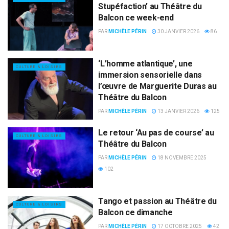
Stupéfaction’ au Théâtre du
Balcon ce week-end
PAR
MICHÈLE PÉRIN
30 JANVIER 2026
86
‘L’homme atlantique’, une
CULTURE & LOISIRS
immersion sensorielle dans
l’œuvre de Marguerite Duras au
Théâtre du Balcon
PAR
MICHÈLE PÉRIN
13 JANVIER 2026
125
Le retour ‘Au pas de course’ au
CULTURE & LOISIRS
Théâtre du Balcon
PAR
MICHÈLE PÉRIN
18 NOVEMBRE 2025
102
Tango et passion au Théâtre du
CULTURE & LOISIRS
Balcon ce dimanche
PAR
MICHÈLE PÉRIN
17 OCTOBRE 2025
42