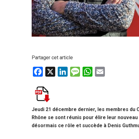
Partager cet article
F
X
Li
M
W
E
a
n
es
h
m
ce
ke
s
at
ail
b
dI
a
s
o
n
g
A
Jeudi 21 décembre dernier, les membres du Co
Rhône se sont réunis pour élire leur nouveau
o
e
p
désormais ce rôle et succède à Denis Guthmul
k
p