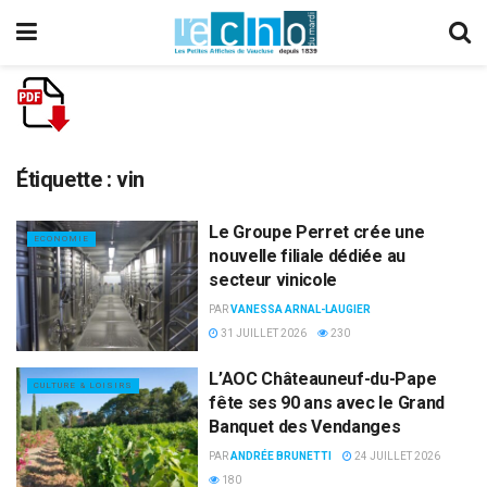
Étiquette :
vin
Le Groupe Perret crée une
ECONOMIE
nouvelle filiale dédiée au
secteur vinicole
PAR
VANESSA ARNAL-LAUGIER
31 JUILLET 2026
230
L’AOC Châteauneuf-du-Pape
CULTURE & LOISIRS
fête ses 90 ans avec le Grand
Banquet des Vendanges
PAR
ANDRÉE BRUNETTI
24 JUILLET 2026
180