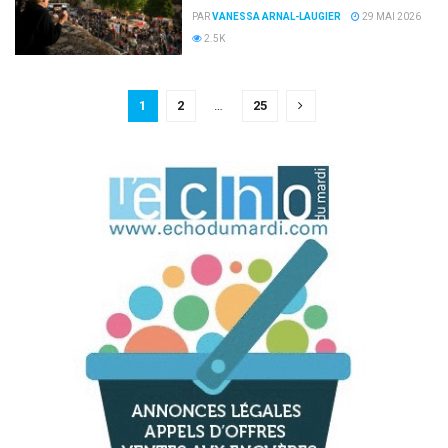
PAR
VANESSA ARNAL-LAUGIER
29 MAI 2026
2.5K
1
2
…
25