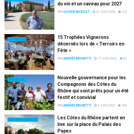
du vin et un caveau pour 2027
PAR
OLIVIER MUSELET
25 JUIN 2026
122
15 Trophées Vignerons
ACTUALITÉ
décernés lors de « Terroirs en
Fête »
PAR
ANDRÉE BRUNETTI
17 JUIN 2026
83
Nouvelle gouvernance pour les
ACTUALITÉ
Compagnons des Côtes du
Rhône qui sont prêts pour un été
festif et convivial
PAR
ANDRÉE BRUNETTI
4 JUIN 2026
186
Les Côtes du Rhône partent en
CULTURE & LOISIRS
live sur la place du Palais des
Papes