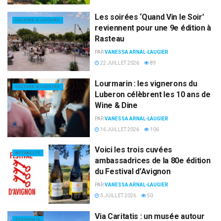
Les soirées ‘Quand Vin le Soir’
CULTURE & LOISIRS
reviennent pour une 9e édition à
Rasteau
PAR
VANESSA ARNAL-LAUGIER
22 JUILLET 2026
89
Lourmarin : les vignerons du
CULTURE & LOISIRS
Luberon célèbrent les 10 ans de
Wine & Dine
PAR
VANESSA ARNAL-LAUGIER
16 JUILLET 2026
106
Voici les trois cuvées
ACTUALITÉ
ambassadrices de la 80e édition
du Festival d’Avignon
PAR
VANESSA ARNAL-LAUGIER
3 JUILLET 2026
50
Via Caritatis : un musée autour
ECONOMIE