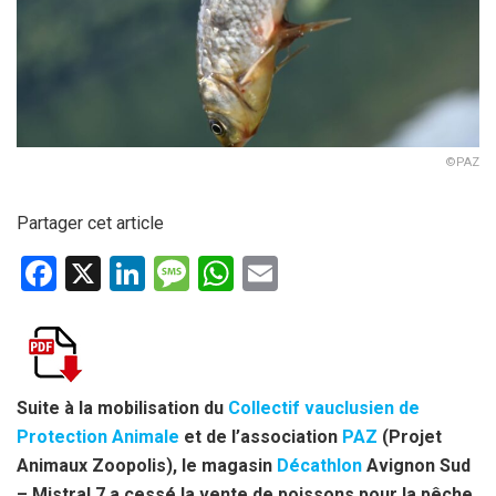
©PAZ
Partager cet article
F
X
Li
M
W
E
a
n
es
h
m
ce
ke
s
at
ail
b
dI
a
s
o
n
g
A
Suite à la mobilisation du
Collectif vauclusien de
Protection Animale
et de l’association
PAZ
(Projet
o
e
p
Animaux Zoopolis), le magasin
Décathlon
Avignon Sud
k
p
– Mistral 7 a cessé la vente de poissons pour la pêche