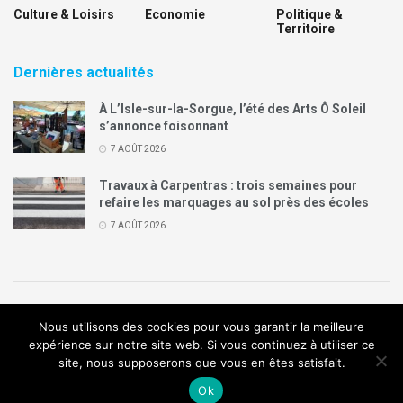
Culture & Loisirs
Economie
Politique &
Territoire
Dernières actualités
À L’Isle-sur-la-Sorgue, l’été des Arts Ô Soleil
s’annonce foisonnant
7 AOÛT 2026
Travaux à Carpentras : trois semaines pour
refaire les marquages au sol près des écoles
7 AOÛT 2026
Politique de confidentialité
Mentions légales
Contact
Nous utilisons des cookies pour vous garantir la meilleure
Annonces Legal Plus
expérience sur notre site web. Si vous continuez à utiliser ce
site, nous supposerons que vous en êtes satisfait.
© 2019
Création de site internet
:
Agence de communication
Arome
Ok