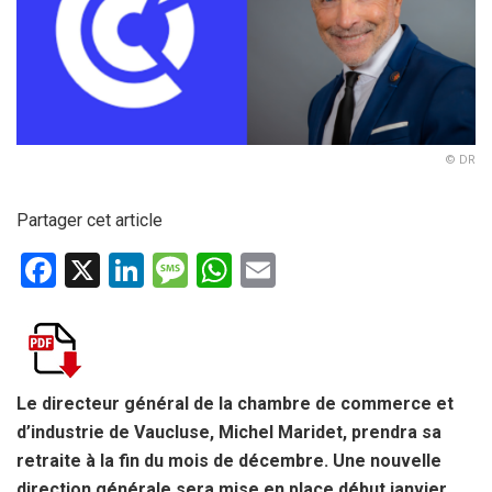
© DR
Partager cet article
F
X
Li
M
W
E
a
n
es
h
m
ce
ke
s
at
ail
b
dI
a
s
o
n
g
A
Le directeur général de la chambre de commerce et
d’industrie de Vaucluse, Michel Maridet, prendra sa
o
e
p
retraite à la fin du mois de décembre.
Une nouvelle
k
p
direction générale sera mise en place début janvier.