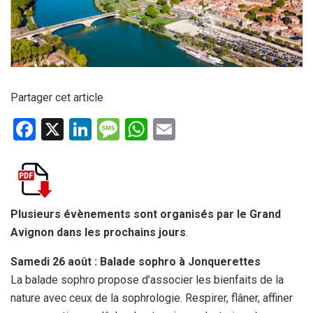
Partager cet article
F
X
Li
M
W
E
a
n
es
h
m
ce
ke
s
at
ail
b
dI
a
s
o
n
g
A
Plusieurs évènements sont organisés par le Grand
Avignon dans les prochains jours
.
o
e
p
k
p
Samedi 26 août : Balade sophro à Jonquerettes
La balade sophro propose d’associer les bienfaits de la
nature avec ceux de la sophrologie. Respirer, flâner, affiner