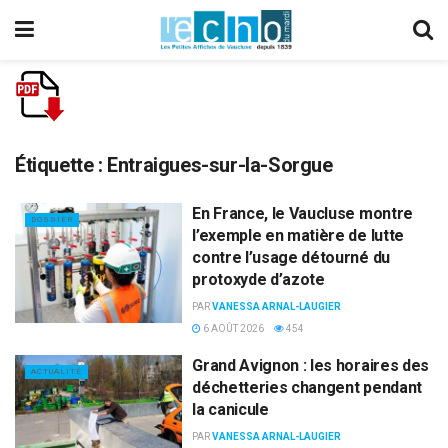
Étiquette :
Entraigues-sur-la-Sorgue
En France, le Vaucluse montre
DOSSIER
l’exemple en matière de lutte
contre l’usage détourné du
protoxyde d’azote
PAR
VANESSA ARNAL-LAUGIER
6 AOÛT 2026
454
Grand Avignon : les horaires des
ACTUALITÉ
déchetteries changent pendant
la canicule
PAR
VANESSA ARNAL-LAUGIER