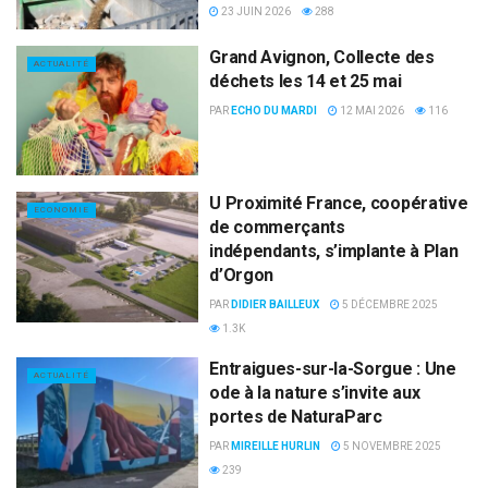
23 JUIN 2026
288
Grand Avignon, Collecte des
ACTUALITÉ
déchets les 14 et 25 mai
PAR
ECHO DU MARDI
12 MAI 2026
116
U Proximité France, coopérative
ECONOMIE
de commerçants
indépendants, s’implante à Plan
d’Orgon
PAR
DIDIER BAILLEUX
5 DÉCEMBRE 2025
1.3K
Entraigues-sur-la-Sorgue : Une
ACTUALITÉ
ode à la nature s’invite aux
portes de NaturaParc
PAR
MIREILLE HURLIN
5 NOVEMBRE 2025
239