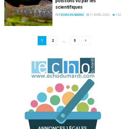
poissons vu par les
scientifiques
PAR
ECHO DU MARDI
11 AVRIL 2025
132
1
2
…
5