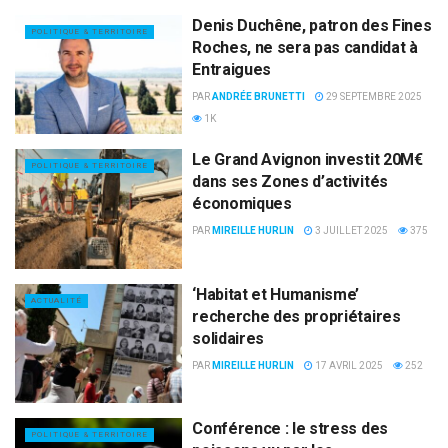
Denis Duchêne, patron des Fines
POLITIQUE & TERRITOIRE
Roches, ne sera pas candidat à
Entraigues
PAR
ANDRÉE BRUNETTI
29 SEPTEMBRE 2025
1K
Le Grand Avignon investit 20M€
POLITIQUE & TERRITOIRE
dans ses Zones d’activités
économiques
PAR
MIREILLE HURLIN
3 JUILLET 2025
375
‘Habitat et Humanisme’
ACTUALITÉ
recherche des propriétaires
solidaires
PAR
MIREILLE HURLIN
17 AVRIL 2025
252
Conférence : le stress des
POLITIQUE & TERRITOIRE