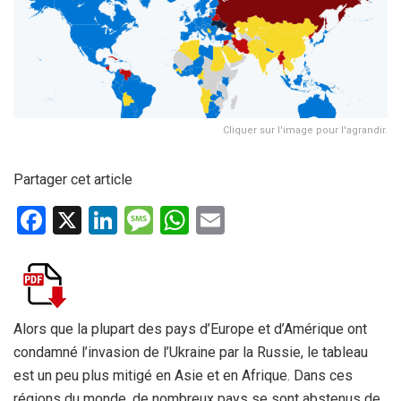
Cliquer sur l'image pour l'agrandir.
Partager cet article
F
X
Li
M
W
E
a
n
es
h
m
ce
ke
s
at
ail
b
dI
a
s
o
n
g
A
Alors que la plupart des pays d’Europe et d’Amérique ont
condamné l’invasion de l’Ukraine par la Russie, le tableau
o
e
p
est un peu plus mitigé en Asie et en Afrique. Dans ces
k
p
régions du monde, de nombreux pays se sont abstenus de