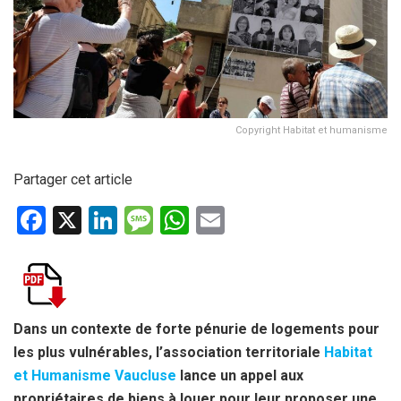
Copyright Habitat et humanisme
Partager cet article
F
X
Li
M
W
E
a
n
es
h
m
ce
ke
s
at
ail
b
dI
a
s
o
n
g
A
Dans un contexte de forte pénurie de logements pour
les plus vulnérables, l’association territoriale
Habitat
o
e
p
et Humanisme Vaucluse
lance un appel aux
k
p
propriétaires de biens à louer pour leur proposer une