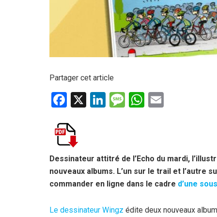
Partager cet article
F
X
Li
M
W
E
a
n
es
h
m
ce
ke
s
at
ail
b
dI
a
s
o
n
g
A
Dessinateur attitré de l’Echo du mardi, l’illu
nouveaux albums. L’un sur le trail et l’autre s
o
e
p
commander en ligne dans le cadre
d’une sous
k
p
Le dessinateur Wingz
édite deux nouveaux albums.