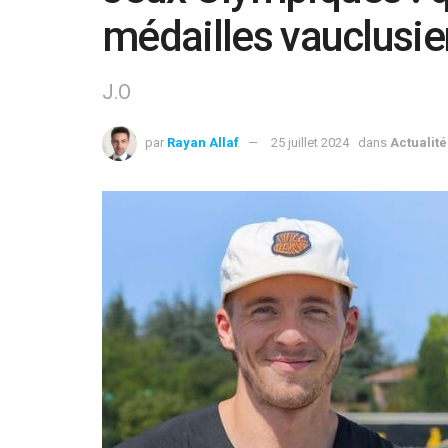
médailles vauclusi
J.O
par
Rayan Allaf
25 juillet 2024
dans
Actualité