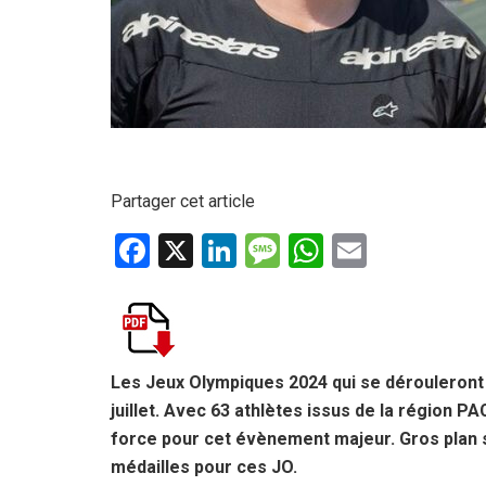
Partager cet article
F
X
Li
M
W
E
a
n
es
h
m
ce
ke
s
at
ail
b
dI
a
s
o
n
g
A
Les Jeux Olympiques 2024 qui se dérouleront 
juillet. Avec 63 athlètes issus de la région P
o
e
p
force pour cet évènement majeur. Gros plan 
k
p
médailles pour ces JO.