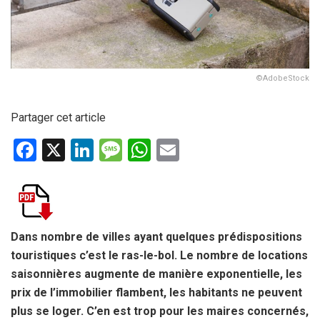
©AdobeStock
Partager cet article
F
X
Li
M
W
E
a
n
es
h
m
ce
ke
s
at
ail
b
dI
a
s
o
n
g
A
Dans nombre de villes ayant quelques prédispositions
touristiques c’est le ras-le-bol. Le nombre de locations
o
e
p
saisonnières augmente de manière exponentielle, les
k
p
prix de l’immobilier flambent, les habitants ne peuvent
plus se loger. C’en est trop pour les maires concernés,