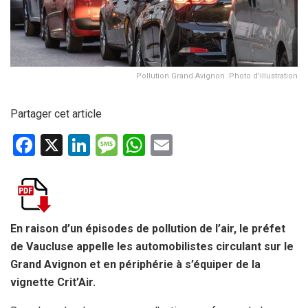
Pollution Grand Avignon. Photo d'illustration
Partager cet article
F
X
Li
M
W
E
a
n
es
h
m
ce
ke
s
at
ail
b
dI
a
s
o
n
g
A
En raison d’un épisodes de pollution de l’air, le préfet
de Vaucluse appelle les automobilistes circulant sur le
o
e
p
Grand Avignon et en périphérie à s’équiper de la
k
p
vignette Crit’Air.