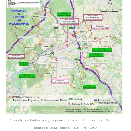
Périmètre de Barbentane, Rognonas, Noves et Châteaurenard. Source de
données: OSM, route 500 IGN, SEL, COGA