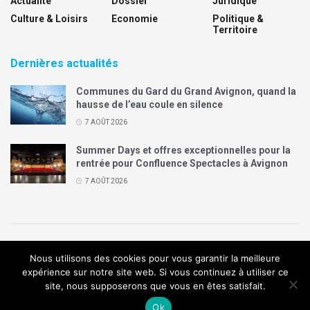
Actualité
Dossier
Juridique
Culture & Loisirs
Economie
Politique &
Territoire
Dernières actualités
Communes du Gard du Grand Avignon, quand la
hausse de l’eau coule en silence
7 AOÛT 2026
Summer Days et offres exceptionnelles pour la
rentrée pour Confluence Spectacles à Avignon
7 AOÛT 2026
Politique de confidentialité
Mentions légales
Contact
Nous utilisons des cookies pour vous garantir la meilleure
Annonces Legal Plus
expérience sur notre site web. Si vous continuez à utiliser ce
site, nous supposerons que vous en êtes satisfait.
© 2019
Création de site internet
:
Agence de communication
Arome
Ok