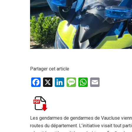
Partager cet article
F
X
Li
M
W
E
a
n
es
h
m
ce
ke
s
at
ail
b
dI
a
s
o
n
g
A
Les gendarmes de gendarmes de Vaucluse viennen
routes du département. L’initiative visait tout part
o
e
p