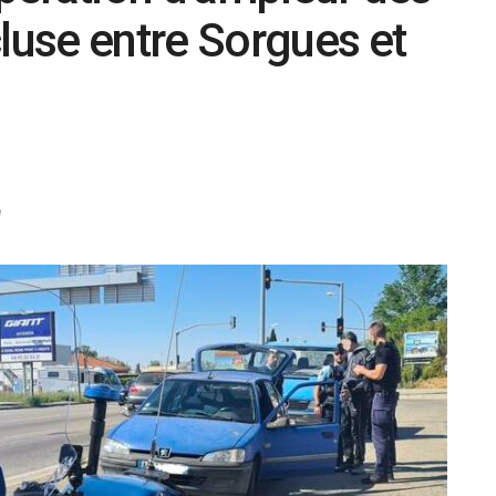
use entre Sorgues et
é