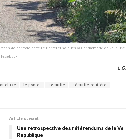
ration de contrôle entre Le Pontet et Sorgues.© Gendarmerie de Vaucluse-
Facebook
L.G.
Vaucluse
le pontet
sécurité
sécurité routière
Article suivant
Une rétrospective des référendums de la Ve
République