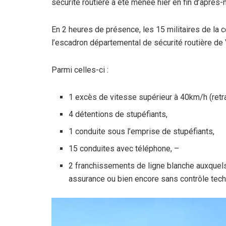
sécurité routière a été menée hier en fin d’aprè
k
p
En 2 heures de présence, les 15 militaires de la
l’escadron départemental de sécurité routière de 
Parmi celles-ci :
1 excès de vitesse supérieur à 40km/h (retra
4 détentions de stupéfiants,
1 conduite sous l’emprise de stupéfiants,
15 conduites avec téléphone, –
2 franchissements de ligne blanche auxquel
assurance ou bien encore sans contrôle tec