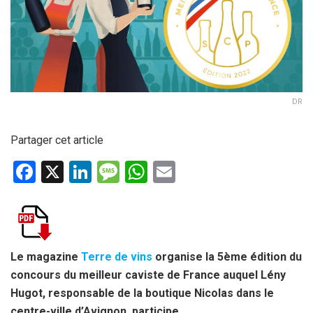
DR
Partager cet article
F
X
Li
M
W
E
a
n
es
h
m
ce
ke
s
at
ail
b
dI
a
s
o
n
g
A
Le magazine
Terre de vins
organise la 5ème édition du
concours du meilleur caviste de France auquel Lény
o
e
p
Hugot, responsable de la boutique Nicolas dans le
k
p
centre-ville d’Avignon, participe.