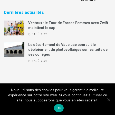
Territoire
Dernières actualités
Ventoux : le Tour de France Femmes avec Zwift
maintient le cap
6 AOÛT 2026
Le département de Vaucluse poursuit le
déploiement du photovoltaïque sur les toits de
ses collèges
6 AOÛT 2026
Politique de confidentialité
Mentions légales
Contact
Nous utilisons des cookies pour vous garantir la meilleure
Annonces Legal Plus
expérience sur notre site web. Si vous continuez à utiliser ce
site, nous supposerons que vous en êtes satisfait.
© 2019
Création de site internet
:
Agence de communication
Arome
Ok