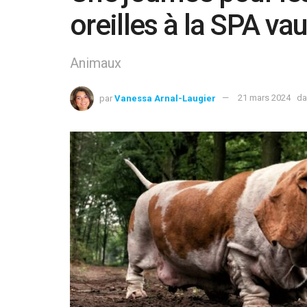
oreilles à la SPA va
Animaux
par
Vanessa Arnal-Laugier
21 mars 2024
da