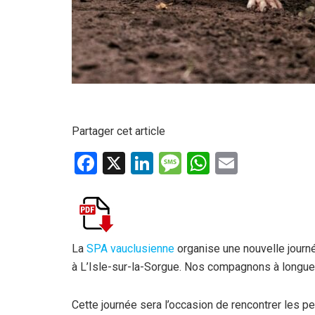
Partager cet article
F
X
Li
M
W
E
a
n
es
h
m
ce
ke
s
at
ail
b
dI
a
s
o
n
g
A
La
SPA vauclusienne
organise une nouvelle journ
à L’Isle-sur-la-Sorgue. Nos compagnons à longues 
o
e
p
k
p
Cette journée sera l’occasion de rencontrer les p