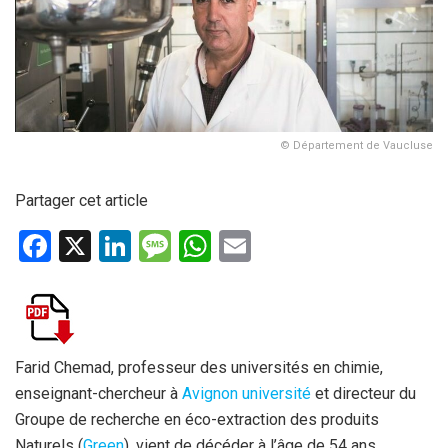
© Département de Vaucluse
Partager cet article
F
X
Li
M
W
E
a
n
es
h
m
ce
ke
s
at
ail
b
dI
a
s
o
n
g
A
Farid Chemad, professeur des universités en chimie,
enseignant-chercheur à
Avignon université
et directeur du
o
e
p
Groupe de recherche en éco-extraction des produits
k
p
Naturels (
Green
), vient de décéder à l’âge de 54 ans.