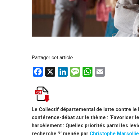
Partager cet article
F
X
Li
M
W
E
a
n
es
h
m
ce
ke
s
at
ail
b
dI
a
s
o
n
g
A
Le Collectif départemental de lutte contre l
conférence-débat sur le thème : ‘Favoriser le 
o
e
p
harcèlement : Quelles priorités parmi les levi
k
p
recherche ?’ menée par
Christophe Marsollie