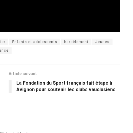
ier
Enfants et adolescents
harcèlement
Jeunes
lence
Article suivant
La Fondation du Sport français fait étape à
Avignon pour soutenir les clubs vauclusiens