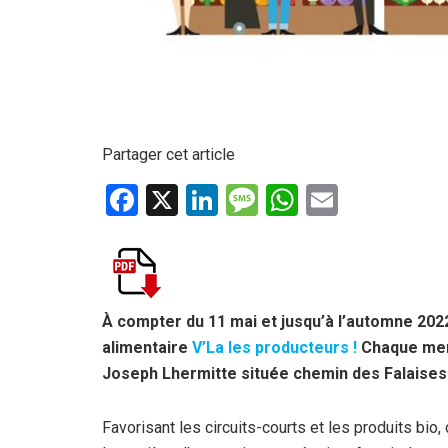
Partager cet article
F
X
Li
M
W
E
a
n
es
h
m
ce
ke
s
at
ail
b
dI
a
s
o
n
g
A
À compter du 11 mai et jusqu’à l’automne 2022
alimentaire
V’La les producteurs !
Chaque merc
o
e
p
Joseph Lhermitte située chemin des Falaises
k
p
Favorisant les circuits-courts et les produits bi