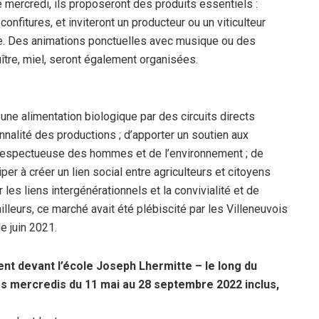
e mercredi, ils proposeront des produits essentiels :
confitures, et inviteront un producteur ou un viticulteur
e. Des animations ponctuelles avec musique ou des
ître, miel, seront également organisées.
une alimentation biologique par des circuits directs
nalité des productions ; d’apporter un soutien aux
ure respectueuse des hommes et de l’environnement ; de
per à créer un lien social entre agriculteurs et citoyens
r les liens intergénérationnels et la convivialité et de
illeurs, ce marché avait été plébiscité par les Villeneuvois
e juin 2021.
t devant l’école Joseph Lhermitte – le long du
es mercredis du 11 mai au 28 septembre 2022 inclus,