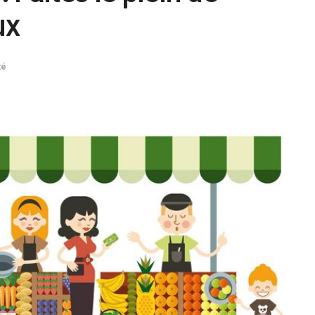
ux
té