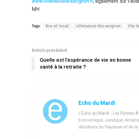
www.villeneuvelesavignon.fr
, également sur Face
MH
Tags:
Bio et local
villeneuve-lès-avignon
Vla l
Article précédent
Quelle est l’espérance de vie en bonne
santé à la retraite ?
Echo du Mardi
L'Echo du Mardi - Les Petites 
Economique, Juridique, Aménag
décideurs du Vaucluse et de la