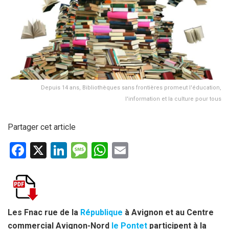
Depuis 14 ans, Bibliothèques sans frontières promeut l'éducation,
l'information et la culture pour tous
Partager cet article
F
X
Li
M
W
E
a
n
es
h
m
ce
ke
s
at
ail
b
dI
a
s
o
n
g
A
Les Fnac rue de la
République
à Avignon et au Centre
commercial Avignon-Nord
le Pontet
participent à la