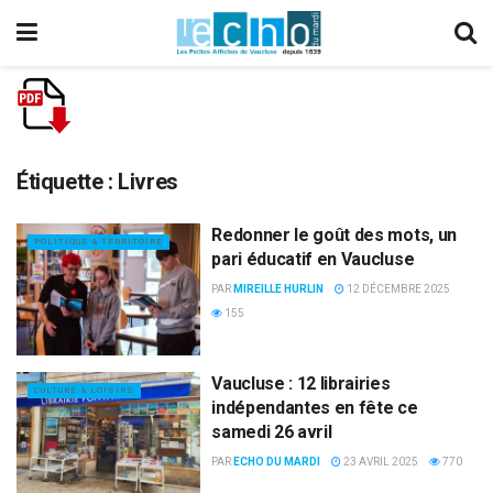
Étiquette :
Livres
Redonner le goût des mots, un
POLITIQUE & TERRITOIRE
pari éducatif en Vaucluse
PAR
MIREILLE HURLIN
12 DÉCEMBRE 2025
155
Vaucluse : 12 librairies
CULTURE & LOISIRS
indépendantes en fête ce
samedi 26 avril
PAR
ECHO DU MARDI
23 AVRIL 2025
770