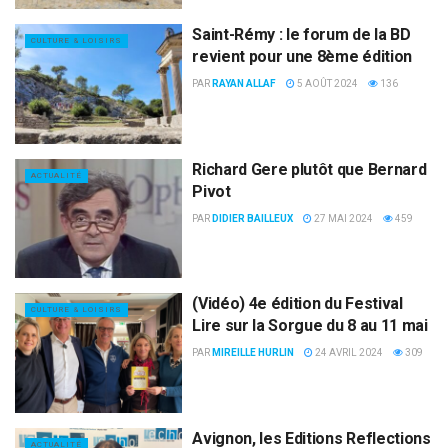
Saint-Rémy : le forum de la BD
CULTURE & LOISIRS
revient pour une 8ème édition
PAR
RAYAN ALLAF
5 AOÛT 2024
136
Richard Gere plutôt que Bernard
ACTUALITÉ
Pivot
PAR
DIDIER BAILLEUX
27 MAI 2024
459
(Vidéo) 4e édition du Festival
CULTURE & LOISIRS
Lire sur la Sorgue du 8 au 11 mai
PAR
MIREILLE HURLIN
24 AVRIL 2024
309
Avignon, les Editions Reflections
ACTUALITÉ