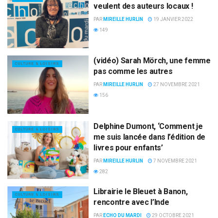
veulent des auteurs locaux !
PAR
MIREILLE HURLIN
19 JANVIER 2022
149
(vidéo) Sarah Mörch, une femme
CULTURE & LOISIRS
pas comme les autres
PAR
MIREILLE HURLIN
27 NOVEMBRE 2021
156
Delphine Dumont, ‘Comment je
CULTURE & LOISIRS
me suis lancée dans l’édition de
livres pour enfants’
PAR
MIREILLE HURLIN
7 NOVEMBRE 2021
282
Librairie le Bleuet à Banon,
CULTURE & LOISIRS
rencontre avec l’Inde
PAR
ECHO DU MARDI
29 OCTOBRE 2021