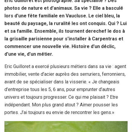
o
n
g
A
Eric Guilloret est photographe. Sa spécialité ? Des
photos de nature et d’animaux. Sa vie ? Elle a basculé
o
e
p
lors d’une fête familiale en Vaucluse. Le ciel bleu, la
k
p
beauté du paysage, la ruralité les ont conquis. Qui ? Lui
et sa famille. Ensemble, ils tournent derechef le dos à
la grisaille parisienne pour s’installer à Carpentras et
commencer une nouvelle vie. Histoire d’un déclic,
d’une vie, d’un métier.
Eric Guilloret a exercé plusieurs métiers dans sa vie : agent
immobilier, vente d’acier auprès des serruriers, ferronniers,
avant de se spécialiser dans la visserie. « Je changeais
d’entreprise tous les 5, 6 ans, pour emprunter d’autres
univers et toujours progresser. Ce qui me plaisait ? Etre
indépendant. Mon plus grand atout ? Aimer pousser les
portes. J’ai toujours eu envie de rencontrer les gens.»