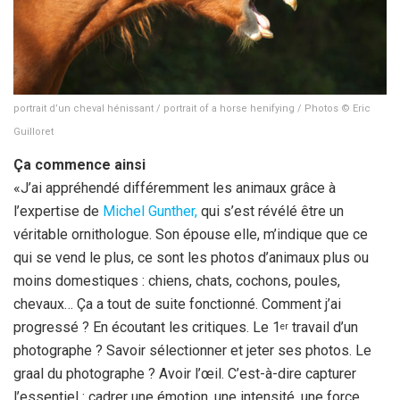
portrait d’un cheval hénissant / portrait of a horse henifying / Photos © Eric
Guilloret
Ça commence ainsi
«J’ai appréhendé différemment les animaux grâce à
l’expertise de
Michel Gunther,
qui s’est révélé être un
véritable ornithologue. Son épouse elle, m’indique que ce
qui se vend le plus, ce sont les photos d’animaux plus ou
moins domestiques : chiens, chats, cochons, poules,
chevaux… Ça a tout de suite fonctionné. Comment j’ai
progressé ? En écoutant les critiques. Le 1
travail d’un
er
photographe ? Savoir sélectionner et jeter ses photos. Le
graal du photographe ? Avoir l’œil. C’est-à-dire capturer
l’essentiel : cadrer une émotion, une intensité, une force.