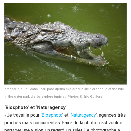
crocodile du nil dans l’eau parc djerba explore tunisie / crocodile of the nile
in the water park djerba explore tunisia / Photos © Eric Guilloret
‘Biosphoto’ et ‘Naturagency’
«Je travaille pour ‘
Biosphoto
’ et ‘
Naturagency
’, agences très
proches mais concurrentes. Faire de la photo c’est vouloir
partager une vision, un regard, un sujet. Le photographe a