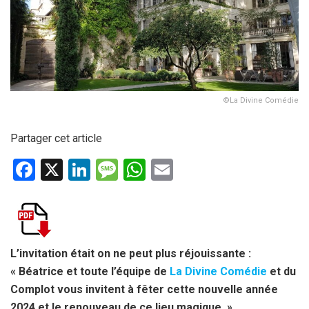
©La Divine Comédie
Partager cet article
F
X
Li
M
W
E
a
n
es
h
m
ce
ke
s
at
ail
b
dI
a
s
o
n
g
A
L’invitation était on ne peut plus réjouissante :
« Béatrice et toute l’équipe de
La Divine Comédie
et du
o
e
p
Complot vous invitent à fêter cette nouvelle année
k
p
2024 et le renouveau de ce lieu magique. »