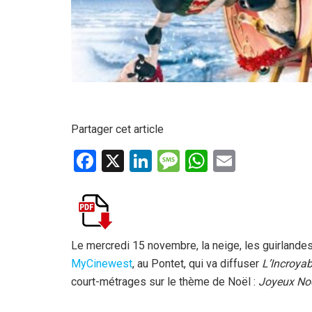
Partager cet article
F
X
Li
M
W
E
a
n
es
h
m
ce
ke
s
at
ail
b
dI
a
s
o
n
g
A
Le mercredi 15 novembre, la neige, les guirlande
MyCinewest
, au Pontet, qui va diffuser
L’Incroya
o
e
p
court-métrages sur le thème de Noël :
Joyeux No
k
p