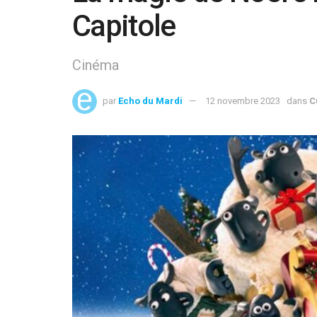
Capitole
Cinéma
par
Echo du Mardi
12 novembre 2023
dans
C