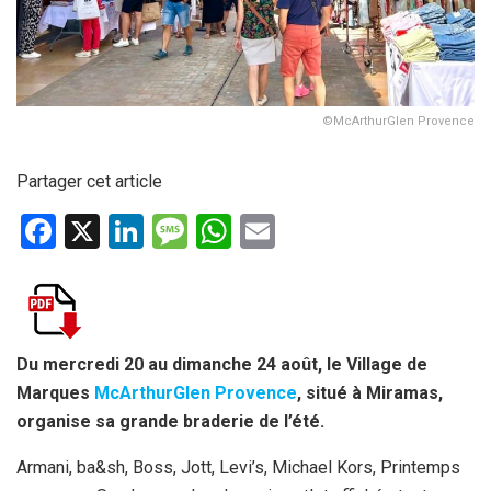
©McArthurGlen Provence
Partager cet article
F
X
Li
M
W
E
a
n
es
h
m
ce
ke
s
at
ail
b
dI
a
s
o
n
g
A
Du mercredi 20 au dimanche 24 août, le Village de
Marques
McArthurGlen Provence
, situé à Miramas,
o
e
p
organise sa grande braderie de l’été.
k
p
Armani, ba&sh, Boss, Jott, Levi’s, Michael Kors, Printemps