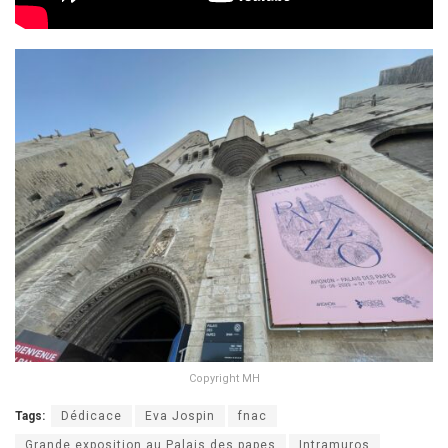
Copyright MH
Tags:
Dédicace
Eva Jospin
fnac
Grande exposition au Palais des papes
Intramuros