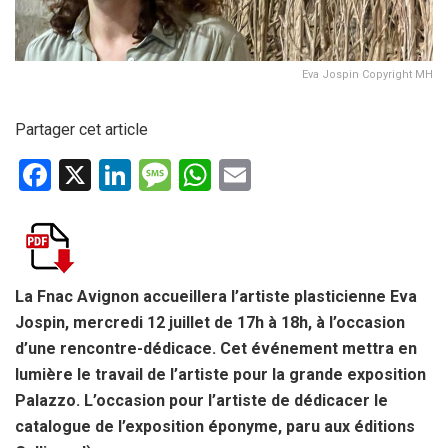
Eva Jospin Copyright MH
Partager cet article
F
X
Li
M
W
E
a
n
es
h
m
ce
ke
s
at
ail
b
dI
a
s
o
n
g
A
La Fnac Avignon accueillera l’artiste plasticienne Eva
Jospin, mercredi 12 juillet de 17h à 18h, à l’occasion
o
e
p
d’une rencontre-dédicace. Cet événement mettra en
k
p
lumière le travail de l’artiste pour la grande exposition
Palazzo. L’occasion pour l’artiste de dédicacer le
catalogue de l’exposition éponyme, paru aux éditions