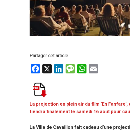
Partager cet article
F
X
Li
M
W
E
a
n
es
h
m
ce
ke
s
at
ail
b
dI
a
s
o
n
g
A
La projection en plein air du film ‘En Fanfare’,
tiendra finalement le samedi 16 août pour cau
o
e
p
k
p
La Ville de Cavaillon fait cadeau d’une project