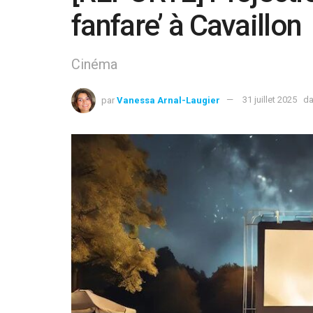
fanfare’ à Cavaillon
Cinéma
par
Vanessa Arnal-Laugier
31 juillet 2025
d