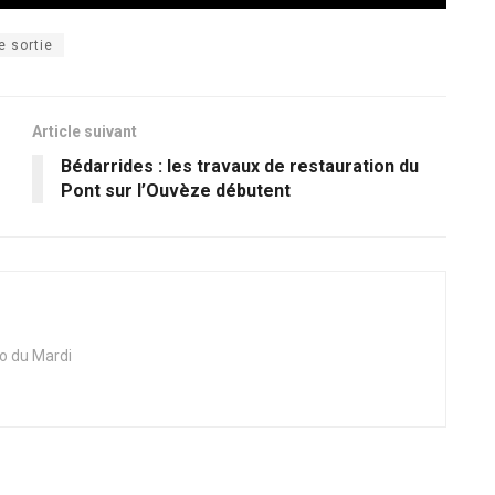
e sortie
Article suivant
Bédarrides : les travaux de restauration du
Pont sur l’Ouvèze débutent
ho du Mardi