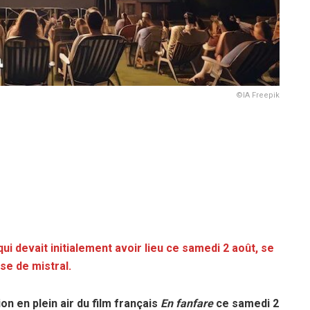
©IA Freepik
 qui devait initialement avoir lieu ce samedi 2 août, se
se de mistral.
ion en plein air du film français
En fanfare
ce samedi 2