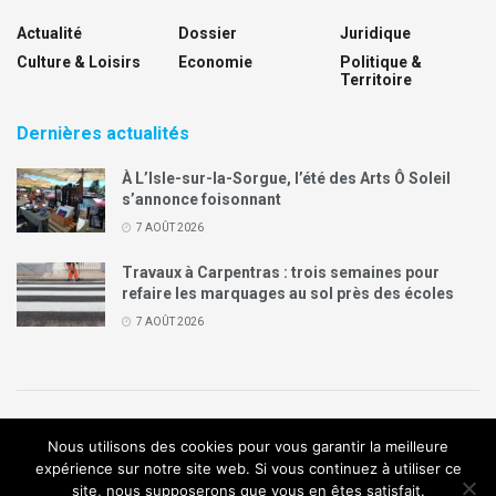
Actualité
Dossier
Juridique
Culture & Loisirs
Economie
Politique &
Territoire
Dernières actualités
À L’Isle-sur-la-Sorgue, l’été des Arts Ô Soleil
s’annonce foisonnant
7 AOÛT 2026
Travaux à Carpentras : trois semaines pour
refaire les marquages au sol près des écoles
7 AOÛT 2026
Politique de confidentialité
Mentions légales
Contact
Nous utilisons des cookies pour vous garantir la meilleure
Annonces Legal Plus
expérience sur notre site web. Si vous continuez à utiliser ce
site, nous supposerons que vous en êtes satisfait.