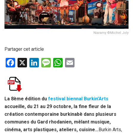
Niaramy ©Michel Joly
Partager cet article
F
X
Li
M
W
E
a
n
es
h
m
ce
ke
s
at
ail
b
dI
a
s
o
n
g
A
La 8ème édition du
festival biennal Burkin’Arts
accueille, du 21 au 29 octobre, la fine fleur de la
o
e
p
création contemporaine burkinabè dans plusieurs
k
p
communes du Gard rhodanien, mêlant musique,
cinéma, arts plastiques, ateliers, cuisine…
Burkin Arts,