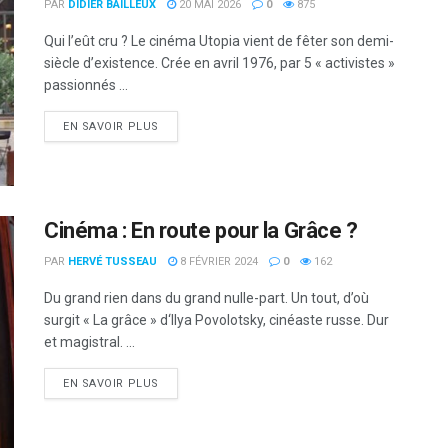
PAR
DIDIER BAILLEUX
20 MAI 2026
0
875
Qui l’eût cru ? Le cinéma Utopia vient de fêter son demi-
siècle d’existence. Crée en avril 1976, par 5 « activistes »
passionnés ...
DETAILS
EN SAVOIR PLUS
Cinéma : En route pour la Grâce ?
PAR
HERVÉ TUSSEAU
8 FÉVRIER 2024
0
162
Du grand rien dans du grand nulle-part. Un tout, d’où
surgit « La grâce » d‘Ilya Povolotsky, cinéaste russe. Dur
et magistral. ...
DETAILS
EN SAVOIR PLUS