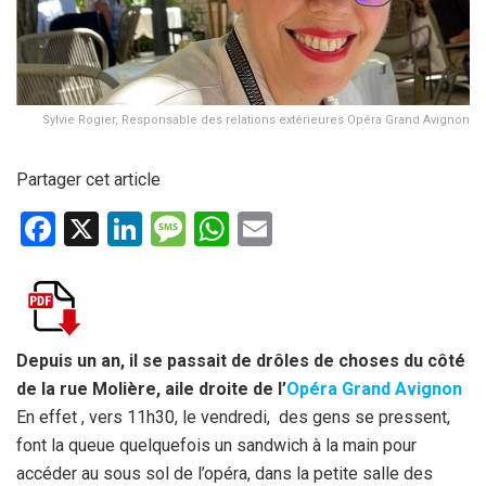
Sylvie Rogier, Responsable des relations extérieures Opéra Grand Avignon
Partager cet article
F
X
Li
M
W
E
a
n
es
h
m
ce
ke
s
at
ail
b
dI
a
s
o
n
g
A
Depuis un an, il se passait de drôles de choses du côté
de la rue Molière, aile droite de l’
Opéra Grand Avignon
o
e
p
En effet , vers 11h30, le vendredi, des gens se pressent,
k
p
font la queue quelquefois un sandwich à la main pour
accéder au sous sol de l’opéra, dans la petite salle des