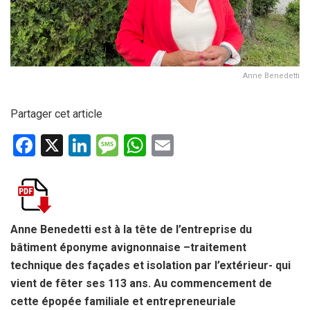
Anne Benedetti
Partager cet article
F
X
Li
M
W
E
a
n
es
h
m
ce
ke
s
at
ail
b
dI
a
s
o
n
g
A
Anne Benedetti est à la tête de l’entreprise du
bâtiment éponyme avignonnaise –traitement
o
e
p
technique des façades et isolation par l’extérieur- qui
k
p
vient
de fêter ses 113 ans. Au commencement de
cette épopée familiale et entrepreneuriale