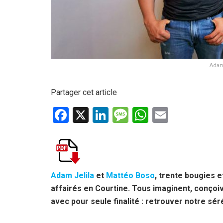
Adam 
Partager cet article
F
X
Li
M
W
E
a
n
es
h
m
ce
ke
s
at
ail
b
dI
a
s
o
n
g
A
Adam Jelila
et
Mattéo Boso
, trente bougies e
affairés en Courtine. Tous imaginent, conço
o
e
p
avec pour seule finalité : retrouver notre sér
k
p