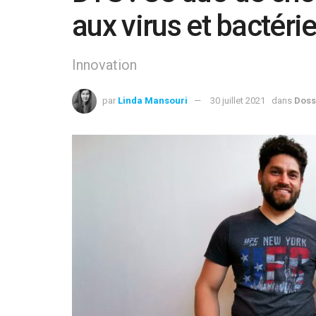
aux virus et bactéri
Innovation
par
Linda Mansouri
30 juillet 2021
dans
Doss