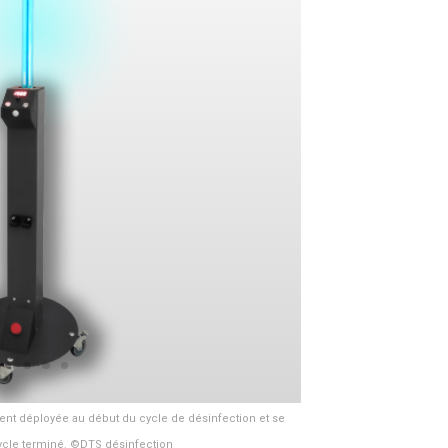
nt déployée au début du cycle de désinfection et se
cycle terminé. ©DTS désinfection