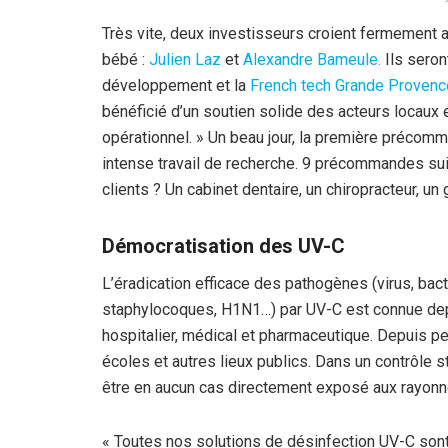
Très vite, deux investisseurs croient fermement au
bébé :
Julien Laz
et
Alexandre Bameule.
Ils seron
développement et la
French tech Grande Proven
bénéficié d’un soutien solide des acteurs locaux 
opérationnel. » Un beau jour, la première précomma
intense travail de recherche. 9 précommandes sui
clients ? Un cabinet dentaire, un chiropracteur, un 
Démocratisation des UV-C
L’éradication efficace des pathogènes (virus, bacté
staphylocoques, H1N1…) par UV-C est connue depu
hospitalier, médical et pharmaceutique. Depuis pe
écoles et autres lieux publics. Dans un contrôle st
être en aucun cas directement exposé aux rayonn
« Toutes nos solutions de désinfection UV-C sont 