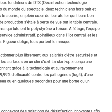
 deux fondateurs de DTS (Désinfection technologie
us du monde du spectacle, deux techniciens hors pair et
le sourire, en plein cœur de leur atelier qui fleure bon
de production s’étale à perte de vue sur la table centrale.
s qui tutoient le polystyrène à foison. A l’étage, l’équipe
rvice administratif, pointilleux dans l’îlot central, et les
ge. Rigueur oblige, tous portent le masque.
ctionner plus librement, aux salariés d’être sécurisés et
t les surfaces en un clin d’œil. La start-up a conçu une
onnant grâce à la technologie et au rayonnement
 99,99% d’efficacité contre les pathogènes (log4), d’une
bureau ou en quelques secondes pour une borne ou un
n concevant des solutions de désinfection innovantes afin