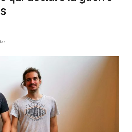
es
ier