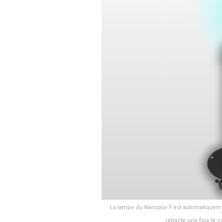
La lampe du Nanopur-T est automatiqueme
rétracte une fois le 