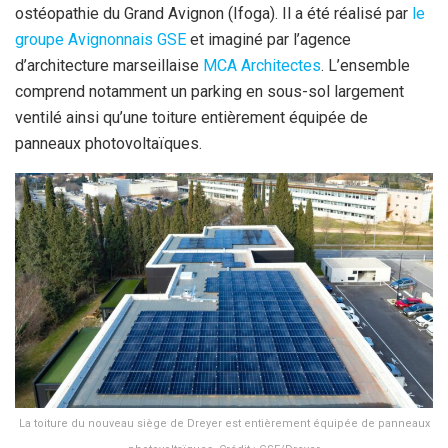
ostéopathie du Grand Avignon (Ifoga). Il a été réalisé par
le
groupe Avignonnais GSE
et imaginé par l’agence
d’architecture marseillaise
MCA Architectes
. L’ensemble
comprend notamment
un parking en sous-sol largement
ventilé ainsi qu’une toiture entièrement équipée de
panneaux photovoltaïques.
La toiture du nouveau siège de Dreyer est entièrement équipée de panneaux