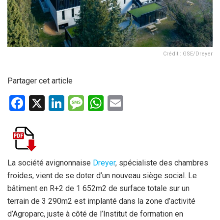
Crédit : GSE/Dreyer
Partager cet article
F
X
Li
M
W
E
a
n
es
h
m
ce
ke
s
at
ail
b
dI
a
s
o
n
g
A
La société avignonnaise
Dreyer
, spécialiste des chambres
froides, vient de se doter d’un nouveau siège social. Le
o
e
p
bâtiment en R+2 de 1 652m2 de surface totale sur un
k
p
terrain de 3 290m2 est implanté dans la zone d’activité
d’Agroparc, juste à côté de l’Institut de formation en