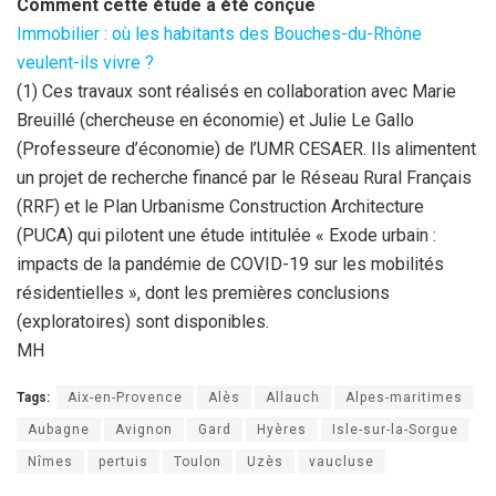
Comment cette étude a été conçue
Immobilier : où les habitants des Bouches-du-Rhône
veulent-ils vivre ?
(1) Ces travaux sont réalisés en collaboration avec Marie
Breuillé (chercheuse en économie) et Julie Le Gallo
(Professeure d’économie) de l’UMR CESAER. Ils alimentent
un projet de recherche financé par le Réseau Rural Français
(RRF) et le Plan Urbanisme Construction Architecture
(PUCA) qui pilotent une étude intitulée « Exode urbain :
impacts de la pandémie de COVID-19 sur les mobilités
résidentielles », dont les premières conclusions
(exploratoires) sont disponibles.
MH
Tags:
Aix-en-Provence
Alès
Allauch
Alpes-maritimes
Aubagne
Avignon
Gard
Hyères
Isle-sur-la-Sorgue
Nîmes
pertuis
Toulon
Uzès
vaucluse