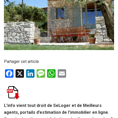
Partager cet article
F
X
Li
M
W
E
a
n
es
h
m
ce
ke
s
at
ail
b
dI
a
s
o
n
g
A
L’info vient tout droit de SeLoger et de Meilleurs
agents, portails d’estimation de l’immobilier en ligne.
o
e
p