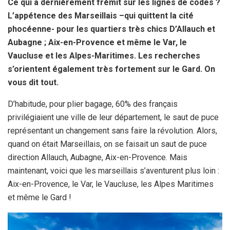
Ce qui a dernièrement frémit sur les lignes de codes ?
k
p
L’appétence des Marseillais –qui quittent la cité
phocéenne- pour les quartiers très chics D’Allauch et
Aubagne ; Aix-en-Provence et même le Var, le
Vaucluse et les Alpes-Maritimes. Les recherches
s’orientent également très fortement sur le Gard. On
vous dit tout.
D’habitude, pour plier bagage, 60% des français
privilégiaient une ville de leur département, le saut de puce
représentant un changement sans faire la révolution. Alors,
quand on était Marseillais, on se faisait un saut de puce
direction Allauch, Aubagne, Aix-en-Provence. Mais
maintenant, voici que les marseillais s’aventurent plus loin :
Aix-en-Provence, le Var, le Vaucluse, les Alpes Maritimes
et même le Gard !