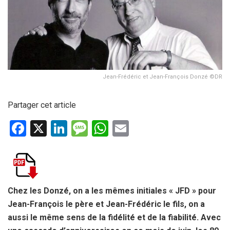
Jean-Frédéric et Jean-François Donzé ©DR
Partager cet article
F
X
Li
M
W
E
a
n
es
h
m
ce
ke
s
at
ail
b
dI
a
s
o
n
g
A
Chez les Donzé, on a les mêmes initiales « JFD » pour
Jean-François le père et Jean-Frédéric le fils, on a
o
e
p
aussi le même sens de la fidélité et de la fiabilité. Avec
k
p