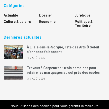
Catégories
Actualité
Dossier
Juridique
Culture & Loisirs
Economie
Politique &
Territoire
Dernières actualités
À L’Isle-sur-la-Sorgue, l’été des Arts Ô Soleil
s’annonce foisonnant
7 AOÛT 2026
Travaux à Carpentras : trois semaines pour
refaire les marquages au sol près des écoles
7 AOÛT 2026
Politique de confidentialité
Mentions légales
Contact
Nous utilisons des cookies pour vous garantir la meilleure