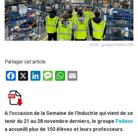
Crédit : groupe Pellenc/DR
Partager cet article
F
X
Li
M
W
E
a
n
es
h
m
ce
ke
s
at
ail
b
dI
a
s
o
n
g
A
A l’occasion de la Semaine de l’Industrie qui vient de se
tenir du 21 au 28 novembre derniers, le groupe
Pellenc
o
e
p
a accueilli plus de 150 élèves et leurs professeurs.
k
p