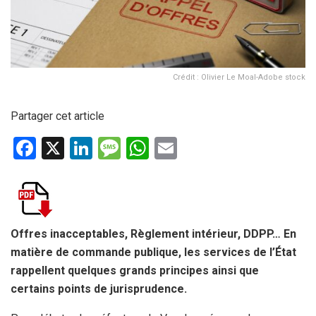
Crédit : Olivier Le Moal-Adobe stock
Partager cet article
F
X
Li
M
W
E
a
n
es
h
m
ce
ke
s
at
ail
b
dI
a
s
o
n
g
A
Offres inacceptables, Règlement intérieur, DDPP… En
matière de commande publique, les services de l’État
o
e
p
rappellent quelques grands principes ainsi que
k
p
certains points de jurisprudence.