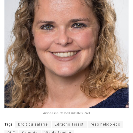
Anne-Lise Castell ©Gilles Piel
Tags:
Droit du salarié
Editions Tissot
réso hebdo éco
RHE
Salariés
Vie de famille