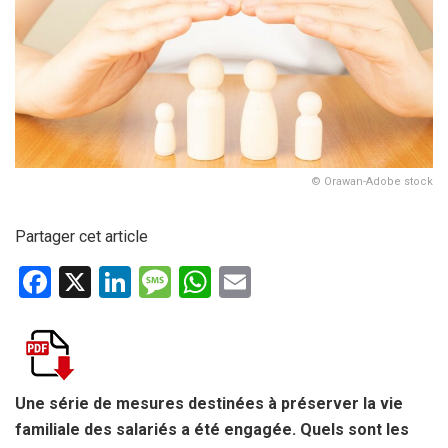
© Orawan-Adobe stock
Partager cet article
F
X
Li
M
W
E
a
n
es
h
m
ce
ke
s
at
ail
b
dI
a
s
o
n
g
A
Une série de mesures destinées à préserver la vie
familiale des salariés a été engagée. Quels sont les
o
e
p