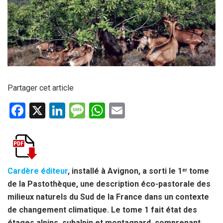
Partager cet article
F
X
Li
M
W
E
a
n
es
h
m
ce
ke
s
at
ail
b
dI
a
s
o
n
g
A
Cardère éditeur
, installé à Avignon, a sorti le 1
tome
er
de la Pastothèque, une description éco-pastorale des
o
e
p
milieux naturels du Sud de la France dans un contexte
k
p
de changement climatique. Le tome 1 fait état des
étages alpins, subalpin et montagnard, comprenant