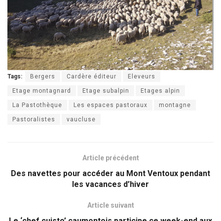
Tags:
Bergers
Cardère éditeur
Eleveurs
Etage montagnard
Etage subalpin
Etages alpin
La Pastothèque
Les espaces pastoraux
montagne
Pastoralistes
vaucluse
Article précédent
Des navettes pour accéder au Mont Ventoux pendant
les vacances d’hiver
Article suivant
Le ‘chef cuisto’ caumontois participe ce week-end aux