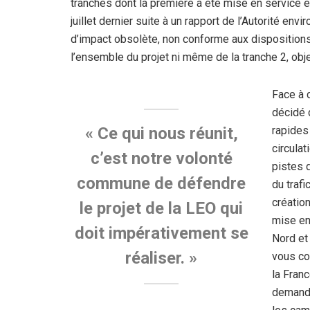
tranches dont la première a été mise en service en 
juillet dernier suite à un rapport de l’Autorité en
d’impact obsolète, non conforme aux dispositions d
l’ensemble du projet ni même de la tranche 2, obj
Face à 
décidé 
rapides
« Ce qui nous réunit,
circula
c’est notre volonté
pistes 
commune de défendre
du trafi
création
le projet de la LEO qui
mise en
doit impérativement se
Nord et
réaliser. »
vous co
la Franc
demande