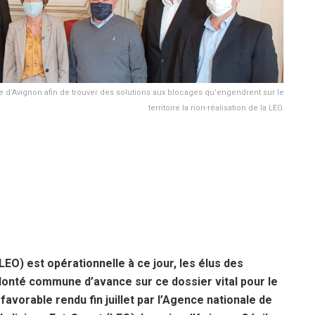
d’Avignon afin de trouver des solutions aux blocages qu’engendrent sur le
territoire la non-réalisation de la LEO.
LEO) est opérationnelle à ce jour, les élus des
olonté commune d’avance sur ce dossier vital pour le
éfavorable rendu fin juillet par l’Agence nationale de