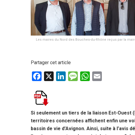
Les maires du Nord des Bouches-du-Rhône reçus par la maire 
Partager cet article
F
X
Li
M
W
E
a
n
es
h
m
ce
ke
s
at
ail
b
dI
a
s
o
n
g
A
Si seulement un tiers de la liaison Est-Ouest (
territoires concernées affichent enfin une v
o
e
p
bassin de vie d’Avignon. Ainsi, suite à l’avis d
k
p