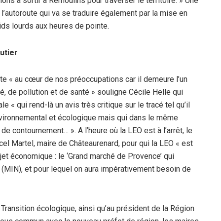
ons à sortir à Remoulins pour traverser le territoire. » Une
 l’autoroute qui va se traduire également par la mise en
oids lourds aux heures de pointe.
utier
ste « au cœur de nos préoccupations car il demeure l’un
 de pollution et de santé » souligne Cécile Helle qui
 « qui rend-là un avis très critique sur le tracé tel qu’il
nvironnemental et écologique mais qui dans le même
de contournement… ». A l’heure où la LEO est à l’arrêt, le
cel Martel, maire de Châteaurenard, pour qui la LEO « est
jet économique : le ‘Grand marché de Provence’ qui
l (MIN), et pour lequel on aura impérativement besoin de
a Transition écologique, ainsi qu’au président de la Région