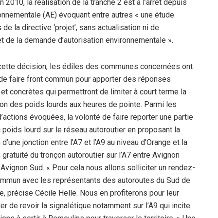
2010, la réalisation de la tranche 2 est à l’arrêt depuis
vironnementale (AE) évoquant entre autres « une étude
e la directive ‘projet’, sans actualisation ni de
et de la demande d’autorisation environnementale ».
cette décision, les édiles des communes concernées ont
de faire front commun pour apporter des réponses
 et concrètes qui permettront de limiter à court terme la
tion des poids lourds aux heures de pointe. Parmi les
d’actions évoquées, la volonté de faire reporter une partie
c poids lourd sur le réseau autoroutier en proposant la
 d’une jonction entre l’A7 et l’A9 au niveau d’Orange et la
 gratuité du tronçon autoroutier sur l’A7 entre Avignon
 Avignon Sud. « Pour cela nous allons solliciter un rendez-
mmun avec les représentants des autoroutes du Sud de
e, précise Cécile Helle. Nous en profiterons pour leur
r de revoir la signalétique notamment sur l’A9 qui incite