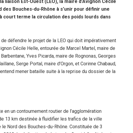
la liaison Est-Ouest (LEO), la maire d’Avignon Cécile
 des Bouches-du-Rhône à s’unir pour définir une
à court terme la circulation des poids lourds dans
 de défendre le projet de la LEO qui doit impérativement
Avignon Cécile Helle, entourée de Marcel Martel, maire de
 Barbentane, Yves Picarda, maire de Rognonas, Georges
aillane, Serge Portal, maire d’Orgon, et Corinne Chabaud,
ntend mener bataille suite à la reprise du dossier de la
ste en un contournement routier de l’agglomération
 13 km destinée à fluidifier les trafics de la ville
ue le Nord des Bouches-du-Rhône. Constituée de 3