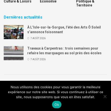
Culture & Loisirs
Economie
Politique &
Territoire
Dernières actualités
À L’Isle-sur-la-Sorgue, l’été des Arts Ô Soleil
s’annonce foisonnant
7 AOÛT 2026
Travaux à Carpentras : trois semaines pour
refaire les marquages au sol près des écoles
7 AOÛT 2026
Politique de confidentialité
Mentions légales
Contact
Nous utilisons des cookies pour vous garantir la meilleure
Annonces Legal Plus
expérience sur notre site web. Si vous continuez à utiliser ce
site, nous supposerons que vous en êtes satisfait.
© 2019
Création de site internet
:
Agence de communication
Arome
Ok