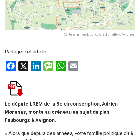
Carte plan Faubourg; Crédit : ville d'Avignon
Partager cet article
F
X
Li
M
W
E
a
n
es
h
m
ce
ke
s
at
ail
b
dI
a
s
o
n
g
A
Le député LREM de la 3e circonscription, Adrien
Morenas, monte au créneau au sujet du plan
o
e
p
Faubourgs à Avignon.
k
p
« Alors que depuis des années, votre famille politique dit à