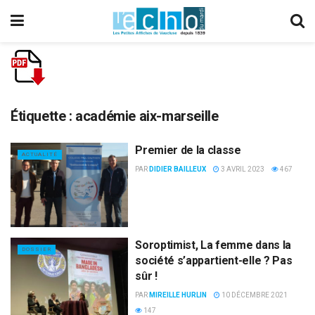
Étiquette :
académie aix-marseille
Premier de la classe
ACTUALITÉ
PAR
DIDIER BAILLEUX
3 AVRIL 2023
467
Soroptimist, La femme dans la
DOSSIER
société s’appartient-elle ? Pas
sûr !
PAR
MIREILLE HURLIN
10 DÉCEMBRE 2021
147