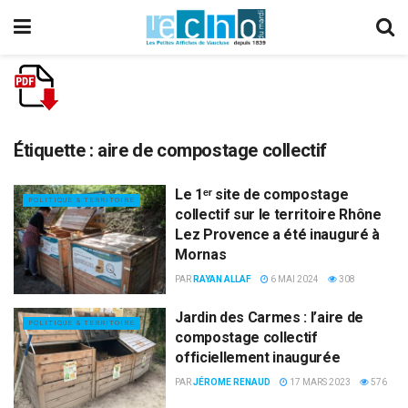
Étiquette :
aire de compostage collectif
Le 1ᵉʳ site de compostage
POLITIQUE & TERRITOIRE
collectif sur le territoire Rhône
Lez Provence a été inauguré à
Mornas
PAR
RAYAN ALLAF
6 MAI 2024
308
Jardin des Carmes : l’aire de
POLITIQUE & TERRITOIRE
compostage collectif
officiellement inaugurée
PAR
JÉROME RENAUD
17 MARS 2023
576