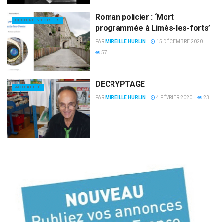
Roman policier : ‘Mort
CULTURE & LOISIRS
programmée à Limès-les-forts’
PAR
MIREILLE HURLIN
15 DÉCEMBRE 2020
57
DECRYPTAGE
ACTUALITÉ
PAR
MIREILLE HURLIN
4 FÉVRIER 2020
23