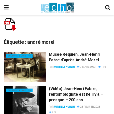
Étiquette :
andré morel
Musée Requien, Jean-Henri
CULTURE & LOISIRS
Fabre d’après André Morel
PAR
MIREILLE HURLIN
7 MARS 2023
176
(Vidéo) Jean-Henri Fabre,
CULTURE & LOISIRS
l’entomologiste est né il y a –
presque – 200 ans
PAR
MIREILLE HURLIN
28 FÉVRIER 2023
264