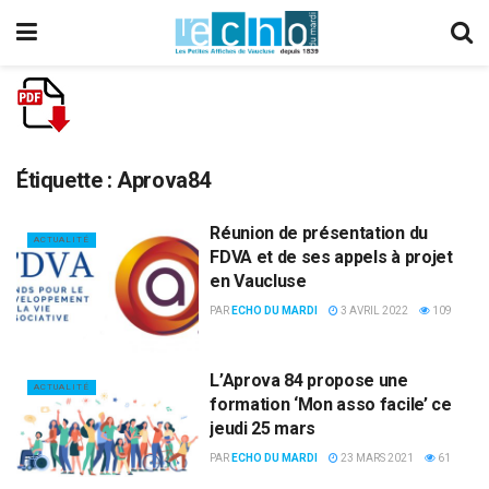
Étiquette :
Aprova84
Réunion de présentation du
ACTUALITÉ
FDVA et de ses appels à projet
en Vaucluse
PAR
ECHO DU MARDI
3 AVRIL 2022
109
L’Aprova 84 propose une
ACTUALITÉ
formation ‘Mon asso facile’ ce
jeudi 25 mars
PAR
ECHO DU MARDI
23 MARS 2021
61