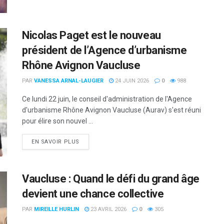
Nicolas Paget est le nouveau
président de l’Agence d’urbanisme
Rhône Avignon Vaucluse
PAR
VANESSA ARNAL-LAUGIER
24 JUIN 2026
0
988
Ce lundi 22 juin, le conseil d'administration de l'Agence
d'urbanisme Rhône Avignon Vaucluse (Aurav) s'est réuni
pour élire son nouvel ...
DETAILS
EN SAVOIR PLUS
Vaucluse : Quand le défi du grand âge
devient une chance collective
PAR
MIREILLE HURLIN
23 AVRIL 2026
0
305