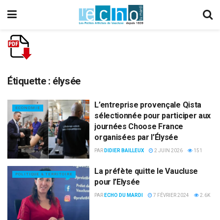
Étiquette :
élysée
L’entreprise provençale Qista
ECONOMIE
sélectionnée pour participer aux
journées Choose France
organisées par l’Élysée
PAR
DIDIER BAILLEUX
2 JUIN 2026
151
La préfète quitte le Vaucluse
POLITIQUE & TERRITOIRE
pour l’Elysée
PAR
ECHO DU MARDI
7 FÉVRIER 2024
2.6K