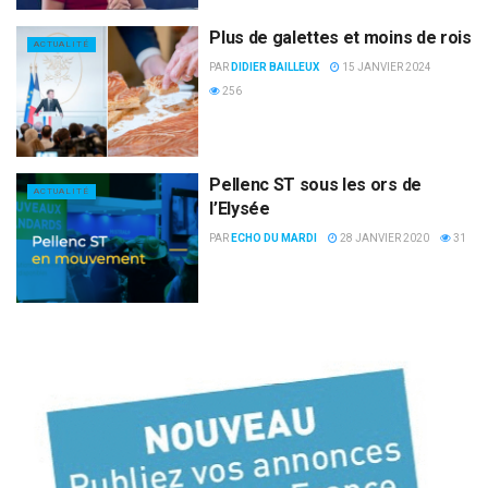
Plus de galettes et moins de rois
ACTUALITÉ
PAR
DIDIER BAILLEUX
15 JANVIER 2024
256
Pellenc ST sous les ors de
ACTUALITÉ
l’Elysée
PAR
ECHO DU MARDI
28 JANVIER 2020
31