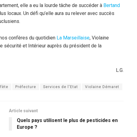
tement, elle a eu la lourde tâche de succéder à
Bertand
élus locaux. Un défi qu’elle aura su relever avec succès
uclusiens.
 nos confères du quotidien
La Marseillaise
, Violaine
e sécurité et Intérieur auprès du président de la
L.G.
éfète
Préfecture
Services de l'Etat
Violaine Démaret
Article suivant
Quels pays utilisent le plus de pesticides en
Europe ?