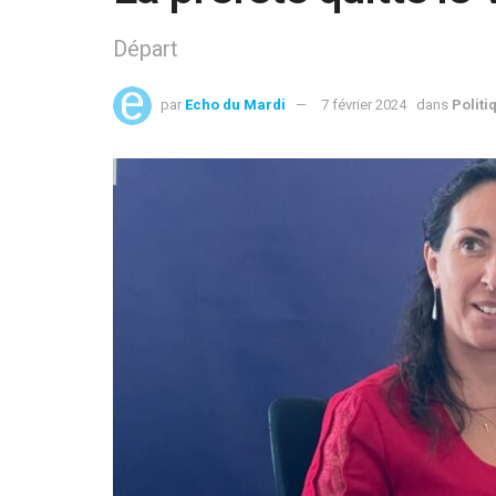
Départ
par
Echo du Mardi
7 février 2024
dans
Politi