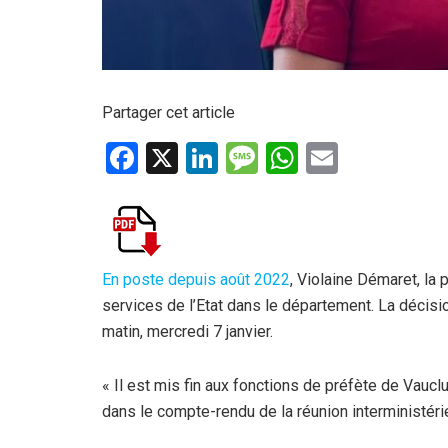
Partager cet article
F
X
Li
M
W
E
a
n
es
h
m
ce
ke
s
at
ail
b
dI
a
s
o
n
g
A
En poste depuis août 2022
, Violaine Démaret, la 
services de l’Etat dans le département. La décisio
o
e
p
matin, mercredi 7 janvier.
k
p
« Il est mis fin aux fonctions de préfète de Vau
dans le compte-rendu de la réunion interministérie