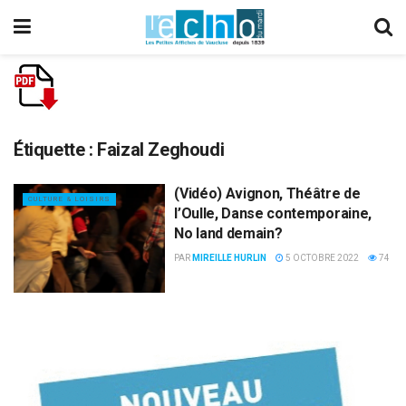
Étiquette :
Faizal Zeghoudi
(Vidéo) Avignon, Théâtre de
CULTURE & LOISIRS
l’Oulle, Danse contemporaine,
No land demain?
PAR
MIREILLE HURLIN
5 OCTOBRE 2022
74