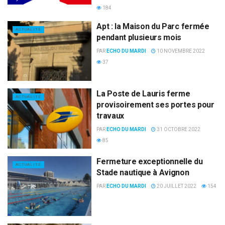
184
Apt : la Maison du Parc fermée
ACTUALITÉ
pendant plusieurs mois
PAR
ECHO DU MARDI
10 NOVEMBRE 2022
37
La Poste de Lauris ferme
ACTUALITÉ
provisoirement ses portes pour
travaux
PAR
ECHO DU MARDI
31 OCTOBRE 2022
85
Fermeture exceptionnelle du
ACTUALITÉ
Stade nautique à Avignon
PAR
ECHO DU MARDI
20 JUILLET 2022
154